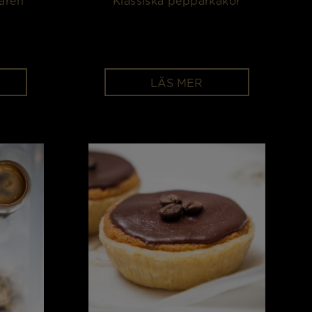
karen
Klassiska pepparkakor
LÄS MER