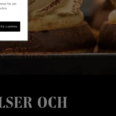
nhet för att
 våra
lla cookies
LSER OCH