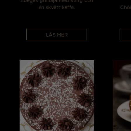
Zoégas grillolja med sting och
en skvätt kaffe.
Chok
LÄS MER