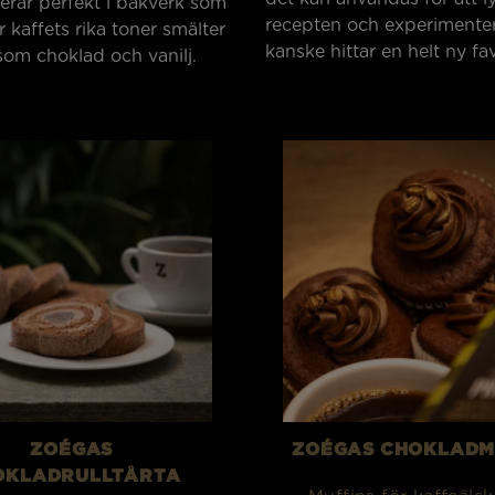
erar perfekt i bakverk som
recepten och experimente
r kaffets rika toner smälter
kanske hittar en helt ny fav
om choklad och vanilj.
ZOÉGAS
ZOÉGAS CHOKLADM
OKLADRULLTÅRTA