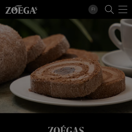
Hoppa
FI
till
huvudinnehåll
ZOÉGAS