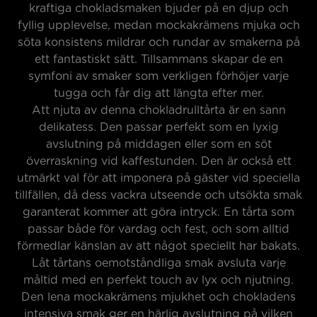
kraftiga chokladsmaken bjuder på en djup och
fyllig upplevelse, medan mockakrämens mjuka och
söta konsistens mildrar och rundar av smakerna på
ett fantastiskt sätt. Tillsammans skapar de en
symfoni av smaker som verkligen förhöjer varje
tugga och får dig att längta efter mer.
Att njuta av denna chokladrulltårta är en sann
delikatess. Den passar perfekt som en lyxig
avslutning på middagen eller som en söt
överraskning vid kaffestunden. Den är också ett
utmärkt val för att imponera på gäster vid speciella
tillfällen, då dess vackra utseende och utsökta smak
garanterat kommer att göra intryck. En tårta som
passar både för vardag och fest, och som alltid
förmedlar känslan av att något speciellt har bakats.
Låt tårtans oemotståndliga smak avsluta varje
måltid med en perfekt touch av lyx och njutning.
Den lena mockakrämens mjukhet och chokladens
intensiva smak ger en härlig avslutning på vilken