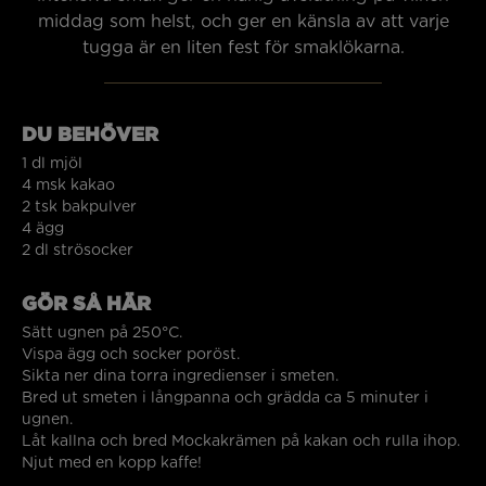
middag som helst, och ger en känsla av att varje
tugga är en liten fest för smaklökarna.
DU BEHÖVER
1 dl mjöl
4 msk kakao
2 tsk bakpulver
4 ägg
2 dl strösocker
GÖR SÅ HÄR
Sätt ugnen på 250°C.
Vispa ägg och socker poröst.
Sikta ner dina torra ingredienser i smeten.
Bred ut smeten i långpanna och grädda ca 5 minuter i
ugnen.
Låt kallna och bred Mockakrämen på kakan och rulla ihop.
Njut med en kopp kaffe!