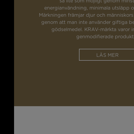
så lite som möjligt genom minst
energianvändning, minimala utsläpp o
Märkningen främjar djur och människors
genom att man inte använder giftiga b
gödselmedel. KRAV-märkta varor in
genmodifierade produkte
LÄS MER