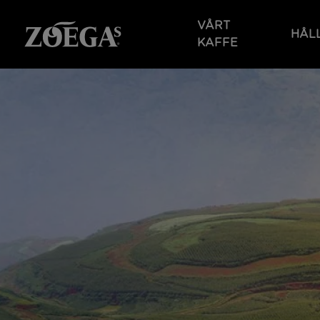
Hoppa
till
VÅRT
HÅL
huvudinnehåll
KAFFE