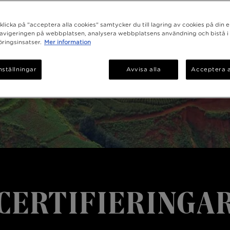
licka på "acceptera alla cookies" samtycker du till lagring av cookies på din e
navigeringen på webbplatsen, analysera webbplatsens användning och bistå i
ringsinsatser.
Mer information
nställningar
Avvisa alla
Acceptera a
CERTIFIERINGA