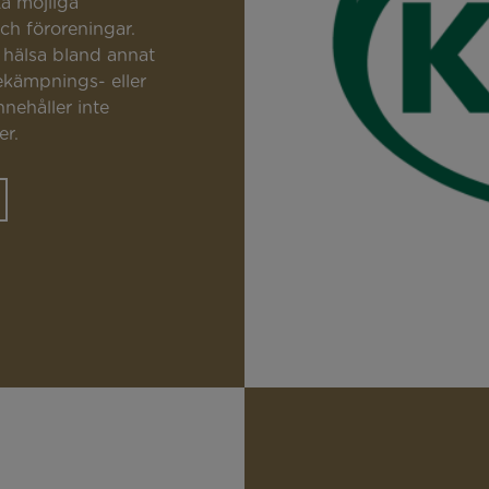
a möjliga
ch föroreningar.
 hälsa bland annat
ekämpnings- eller
nehåller inte
r.