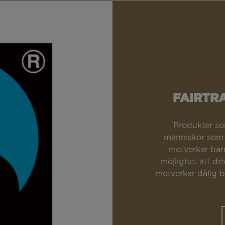
FAIRTR
Produkter so
människor som h
motverkar barn
möjlighet att dr
motverkar dålig b