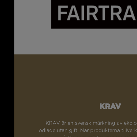
KRAV
KRAV är en svensk märkning av ekolo
odlade utan gift. När produkterna tillver