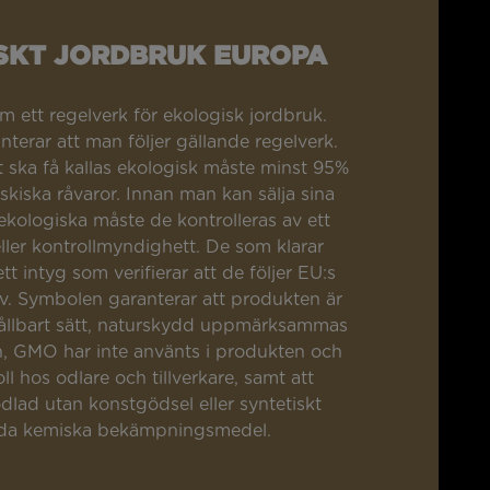
SKT JORDBRUK EUROPA
am ett regelverk för ekologisk jordbruk.
terar att man följer gällande regelverk.
t ska få kallas ekologisk måste minst 95%
skiska råvaror. Innan man kan sälja sina
kologiska måste de kontrolleras av ett
ller kontrollmyndighett. De som klarar
ett intyg som verifierar att de följer EU:s
av. Symbolen garanterar att produkten är
 hållbart sätt, naturskydd uppmärksammas
, GMO har inte använts i produkten och
oll hos odlare och tillverkare, samt att
dlad utan konstgödsel eller syntetiskt
lda kemiska bekämpningsmedel.