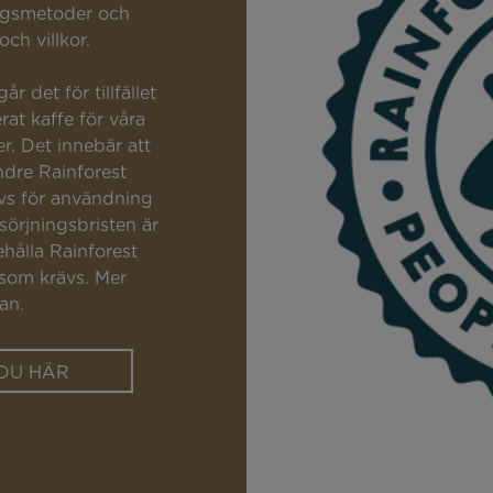
ingsmetoder och
ch villkor.
r det för tillfället
erat kaffe för våra
r. Det innebär att
ndre Rainforest
ävs för användning
sörjningsbristen är
hålla Rainforest
 som krävs. Mer
an.
 DU HÄR