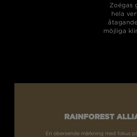
Zoégas g
hela ve
åtagande.
möjliga kl
RAINFOREST ALLI
En oberoende märkning med fokus på