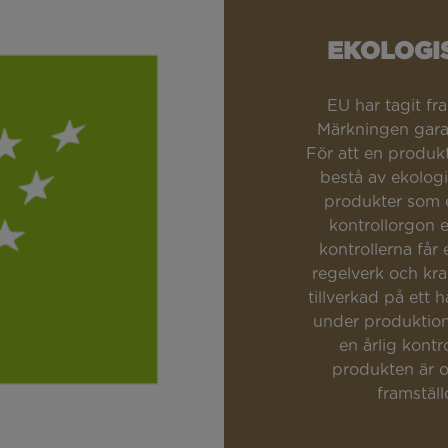
EKOLOGI
EU har tagit fr
Märkningen garan
För att en produk
bestå av ekologi
produkter som e
kontrollorgon e
kontrollerna får 
regelverk och kr
tillverkad på ett
under produktion
en årlig kontr
produkten är o
framstäl