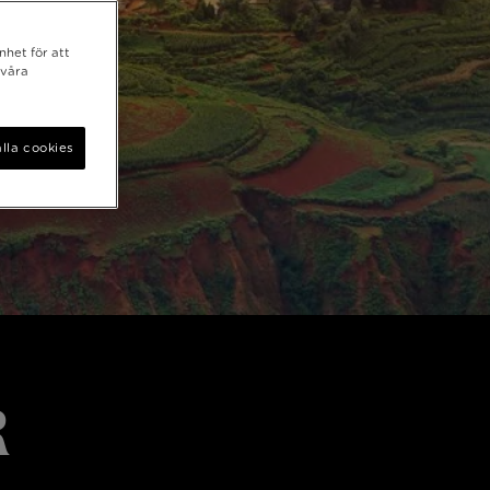
nhet för att
 våra
lla cookies
R