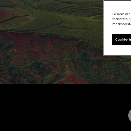
Genom att k
förbättra 
marknadsfö
Cookie-i