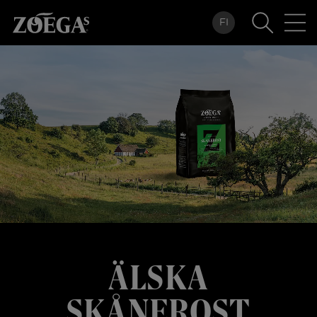
Hoppa
FI
till
huvudinnehåll
ÄLSKA
SKÅNEROST