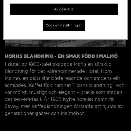
Avvisa alla
Cookie-inställningar
HORNS BLANDNING - EN SMAK FÖDD I MALMÖ
I slutet av 1800-talet skapade Maria en särskild
blandning för det välrenommerade Hotell Horn i
Malmö, en plats där både resande och stadens elit
samlades. Kaffet fick namnet ”Horns blandning” och
var mörkt, mustigt och elegant – precis som staden
det serverades i. År 1902 bytte hotellet namn till
Savoy, men kaffeblandningen fortsatte att njutas av
generationer gäster och Malmöbor.