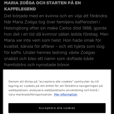
MARIA ZOÉGA OCH STARTEN PÅ EN
KAFFELEGEND
Det började med en kvinna och en vilja att förändra.
När Maria Zoéga tog över familjens kafferosteri i
Helsingborg efter sin make Carlos död 1888, gjorde
hon det i en tid då kvinnor sällan ledde företag. Men
Maria var inte vem som helst. Hon hade smak för
kvalitet, känsla för affärer – och ett hjärta som slog
för kaffe. Under hennes ledning växte Zoégas
snabbt och blev ett namn som doftade både
framtidstro och nyrostade bönor.
Genom att klicka på "acceptera alla cookies" samtycker du till
lagring av cookies på din enhet för att förbättra navigeringen på
webbplatsen, analysera webbplatsens användning och bistå i
våra marknadsföringsinsatser.
Mer information
Acceptera alla cookies