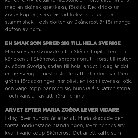
kaffet förgyllt otaliga fikastunder – ofta tillsammans
med en skånsk spettkaka, förstås. Det dricks ur
ärvda koppar, serveras vid kökssoffor och på
stammishak – och doften av Skånerost är för många
doften av hem.
EN SMAK SOM SPRED SIG TILL HELA SVERIGE
Men smaken stannade inte i Skåne. Lojaliteten och
kärleken till Skånerost spreds norrut – först till resten
av södra Sverige, sedan till hela landet. I dag är det
en av Sveriges mest älskade kaffeblandningar. Den
gröna förpackningen har blivit en ikon i svenska kök,
och varje kopp bär med sig hundra års kaffehistoria
– och känslan av att höra hemma.
ARVET EFTER MARIA ZOÉGA LEVER VIDARE
I dag, över hundra år efter att Maria skapade den
första mörkrostade blandningen, lever hennes arv
kvar i varje kopp Skånerost. Det är ett kaffe som