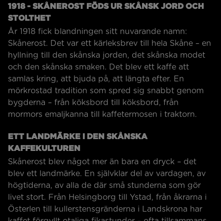
1918 - SKÅNEROST FÖDS UR SKÅNSK JORD OCH
STOLTHET
År 1918 fick blandningen sitt nuvarande namn:
Skånerost. Det var ett kärleksbrev till hela Skåne – en
hyllning till den skånska jorden, det skånska modet
och den skånska smaken. Det blev ett kaffe att
samlas kring, att bjuda på, att längta efter. En
mörkrostad tradition som spred sig snabbt genom
bygderna – från köksbord till köksbord, från
mormors emaljkanna till kaffetermosen i traktorn.
ETT LANDMÄRKE I DEN SKÅNSKA
KAFFEKULTUREN
Skånerost blev något mer än bara en dryck – det
blev ett landmärke. En självklar del av vardagen, av
högtiderna, av alla de där små stunderna som gör
livet stort. Från Helsingborg till Ystad, från åkrarna i
Österlen till kullerstensgränderna i Landskrona har