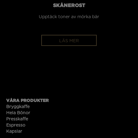
SKÅNEROST
SK
Upptäck toner av mörka bär
Up
LÄS MER
VÅRA PRODUKTER
Bryggkaffe
Hela Bönor
Presskaffe
Espresso
Kapslar