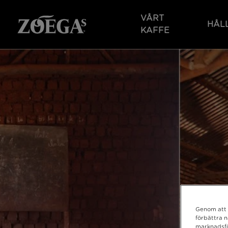
Hoppa
till
VÅRT
HÅL
huvudinnehåll
KAFFE
Genom att k
förbättra 
marknadsfö