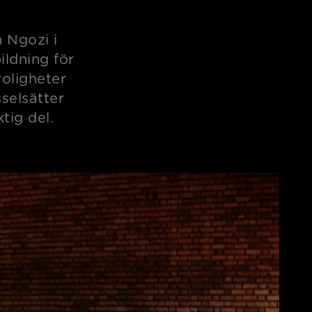
 Ngozi i
ldning för
oligheter
sselsätter
tig del.