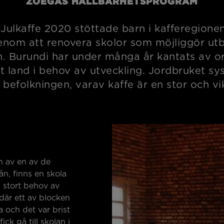
ZOÉGAS HÅLLBARHETSPROGRAM
Julkaffe 2020 stöttade barn i kafferegionen
enom att renovera skolor som möjliggör utbi
n. Burundi har under många år kantats av or
t land i behov av utveckling. Jordbruket sy
befolkningen, varav kaffe är en stor och vik
n av en av de
ån, finns en skola
 stort behov av
 där ett av blocken
a och det var brist
ick gå till skolan i