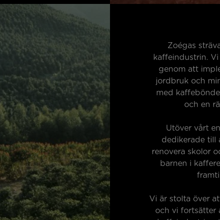
Zoégas sträva
kaffeindustrin. V
genom att imple
jordbruk och min
med kaffebönder f
och en rä
Utöver vårt e
dedikerade till
renovera skolor o
barnen i kaffere
framti
Vi är stolta över a
och vi fortsätter