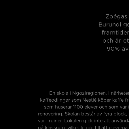
Zoégas 
Burundi g
framtide
och är et
90% av 
En skola i Ngoziregionen, i närhete
kaffeodlingar som Nestlé köper kaffe fr
som huserar 1100 elever och som var i
renovering. Skolan består av fyra block,
var i ruiner. Lokalen gick inte att använd
på klassrum, vilket ledde till att eleverna f