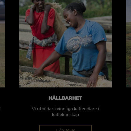
HÅLLBARHET
d
Vi utbildar kvinnliga kaffeodlare i
kaffekunskap
LÄS MER