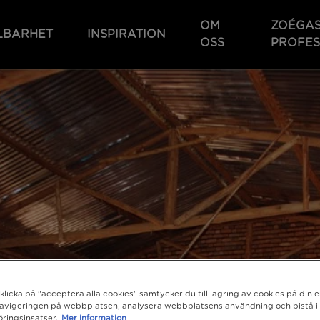
OM
ZOÉGA
LBARHET
INSPIRATION
OSS
PROFES
licka på "acceptera alla cookies" samtycker du till lagring av cookies på din e
navigeringen på webbplatsen, analysera webbplatsens användning och bistå i
ringsinsatser.
Mer information