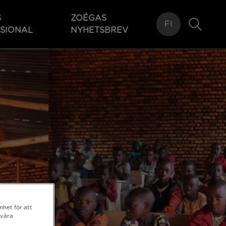
S
ZOÉGAS
FI
SIONAL
NYHETSBREV
nhet för att
 våra