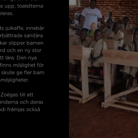
s upp, toaletterna
leras.
ts julkaffe, innebär
rbättrade sanitära
ar slipper barnen
ord och en ny stor
tt lära. Den nya
finns möjlighet för
t skulle ge fler barn
smöjligheter.
Zoégas till att
bönderna och deras
ndi främjas också