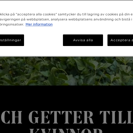
licka på "acceptera alla cookies" samtycker du till lagring av cookies på din e
navigeringen på webbplatsen, analysera webbplatsens användning och bistå i
ringsinsatser.
Mer information
nställningar
Avvisa alla
Acceptera a
CH GETTER TIL