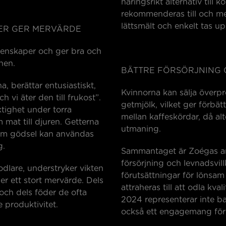
näringsrikt alternativ till
rekommenderas till och me
lättsmält och enkelt tas u
TER GER MERVÄRDE
genskaper och ger bra och
mnen.
BÄTTRE FÖRSÖRJNING 
a, berättar entusiastiskt,
Kvinnorna kan sälja överp
 vi äter den till frukost”.
getmjölk, vilket ger förbät
tighet under torra
mellan kaffeskördar, då alt
mat till djuren. Getterna
utmaning.
som gödsel kan användas
g.
Sammantaget är Zoégas amb
försörjning och levnadsvil
dlare, understryker vikten
förutsättningar för lönsam 
ger ett stort mervärde. Dels
attraheras till att odla kv
 och dels föder de ofta
2024 representerar inte b
e produktivitet.
också ett engagemang för h