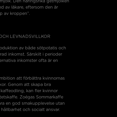
 komjölk. Den näringsrika getmjölken
d av läkare, eftersom den är
pp av kroppen”.
OCH LEVNADSVILLKOR
roduktion av både sötpotatis och
trad inkomst. Särskilt i perioder
ernativa inkomster ofta är en
ition att förbättra kvinnornas
lkor. Genom att skapa bra
kaffeodling, kan fler kvinnor
alitetskaffe. Zoégas Sommarkaffe
ara en god smakupplevelse utan
ållbarhet och socialt ansvar.