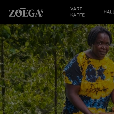
Hoppa
till
VÅRT
HÅL
huvudinnehåll
KAFFE