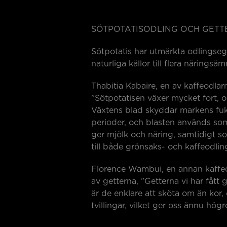
SÖTPOTATISODLING OCH GET
Sötpotatis har utmärkta odlingse
naturliga källor till flera näringsä
Thabitia Kabaire, en av kaffeodlarn
”Sötpotatisen växer mycket fort, och
Växtens blad skyddar markens fuk
perioder, och blasten används som 
ger mjölk och näring, samtidigt 
till både grönsaks- och kaffeodlin
Florence Wambui, en annan kaffeo
av getterna, ”Getterna vi har fått 
är de enklare att sköta om än kor,
tvillingar, vilket ger oss ännu högr