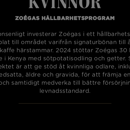
KVINNOR
ZOÉGAS HÅLLBARHETSPROGRAM
onsenligt investerar Zoégas i ett hållbarhet
lat till området varifrån signaturbönan till 
affe härstammar. 2024 stöttar Zoégas 30 k
e i Kenya med sötpotatisodling och getter.
ektet är att ge stöd åt kvinnliga odlare, inkl
edsatta, äldre och gravida, för att främja en
 och samtidigt medverka till bättre försörjni
levnadsstandard.