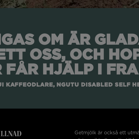
NGAS OM ÄR GLAD
TT OSS, OCH HO
 FÅR HJÄLP I FRA
 KAFFEODLARE, NGUTU DISABLED SELF H
ILLNAD
Getmjölk är också ett utmä