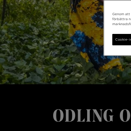
Genom att k
förbättra 
marknadsfö
Cookie-i
ODLING O