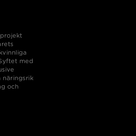
sprojekt
årets
vinnliga
 Syftet med
usive
 näringsrik
ng och