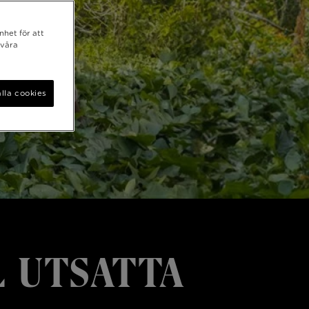
nhet för att
 våra
lla cookies
L UTSATTA