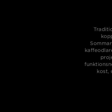
Traditi
kopp
Sommark
kaffeodlar
proj
funktionsn
kost,