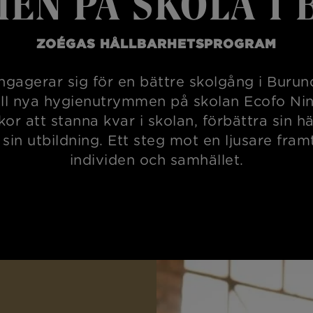
EN PÅ SKOLA I 
ZOÉGAS HÅLLBARHETSPROGRAM
gagerar sig för en bättre skolgång i Buru
till nya hygienutrymmen på skolan Ecofo Nini
ickor att stanna kvar i skolan, förbättra sin h
a sin utbildning. Ett steg mot en ljusare fram
individen och samhället.