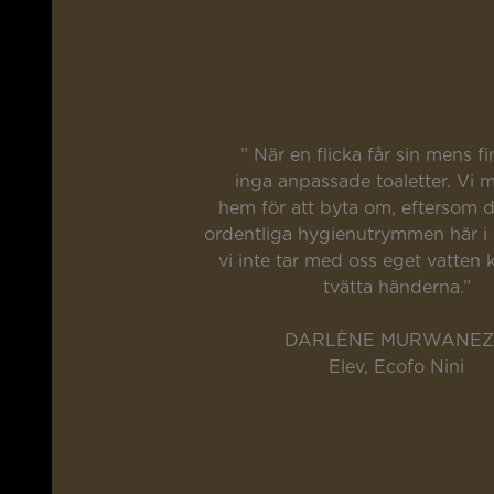
” När en flicka får sin mens f
inga anpassade toaletter. Vi 
hem för att byta om, eftersom 
ordentliga hygienutrymmen här i
vi inte tar med oss eget vatten k
tvätta händerna.”
DARLÈNE MURWANE
Elev, Ecofo Nini