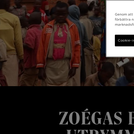
Genom att k
förbättra 
marknadsfö
Cookie-i
ZOÉGAS 