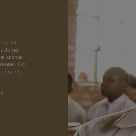
inns det
måste gå
det saknas
 skolan. Om
an vi inte
ZA