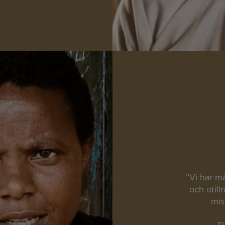
”Vi har må
och otill
mis