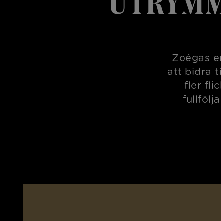
UTRYMM
Zoégas en
att bidra 
fler fl
fullfölj