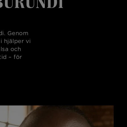
BURUNDI
ndi. Genom
 hjälper vi
älsa och
tid – för