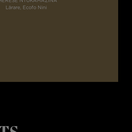
HERESE NTUKAMAZINA
Lärare, Ecofo Nini
TS