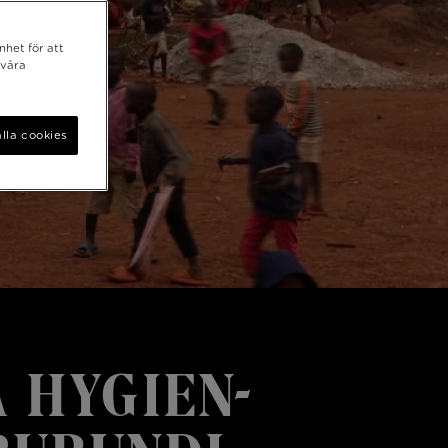
nhet för att
 våra
lla cookies
 HYGIEN-