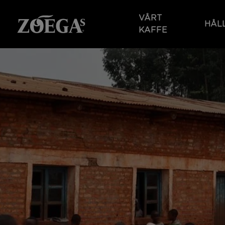
Hoppa
till
VÅRT
HÅL
huvudinnehåll
KAFFE