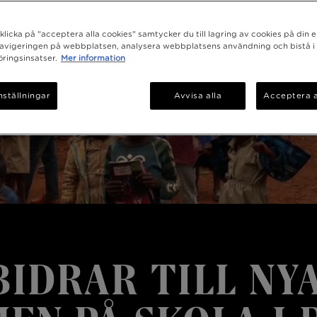
licka på "acceptera alla cookies" samtycker du till lagring av cookies på din e
navigeringen på webbplatsen, analysera webbplatsens användning och bistå i
ringsinsatser.
Mer information
nställningar
Avvisa alla
Acceptera a
BIDRAR TILL NYA