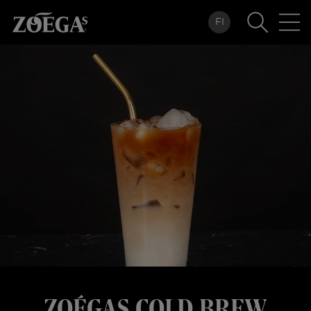
Hoppa
FI
till
huvudinnehåll
ZOÉGAS COLD BREW