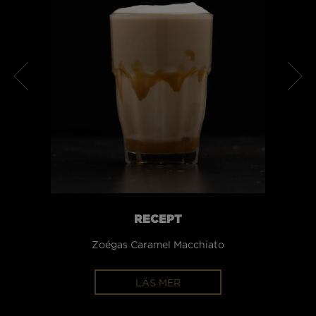
RECEPT
Zoégas Caramel Macchiato
Zoéga
LÄS MER