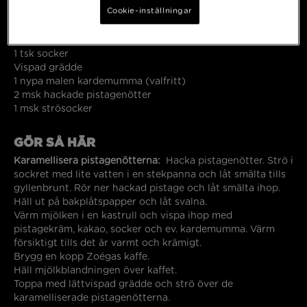
Cookie-inställningar
1,5 dl mjölk
1 msk pistagekräm
1 tsk kakao
1 tsk socker
Vispad grädde
1 nypa malen kardemumma (valfritt)
2 msk hackade pistagenötter
1 msk strösocker
GÖR SÅ HÄR
Karamellisera pistagenötterna:
Hacka pistagenötter. Strö i
sockret med lite vatten i en stekpanna och låt smälta tills
gyllenbrunt. Rör ner hackad pistage och låt smälta ihop.
Häll ut på bakplåtspapper och låt svalna.
Värm mjölken i en kastrull och vispa ihop med
pistagekräm, kakao, socker och ev. kardemumma. Värm
försiktigt tills det är varmt och krämigt.
Brygg en kopp Zoégas kaffe.
Häll mjölkblandningen över kaffet.
Toppa med lättvispad grädde och strö över de
karamelliserade pistagenötterna.