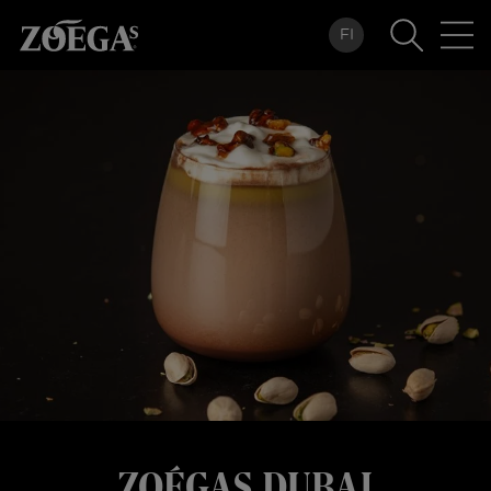
Hoppa
FI
till
huvudinnehåll
ZOÉGAS DUBAI