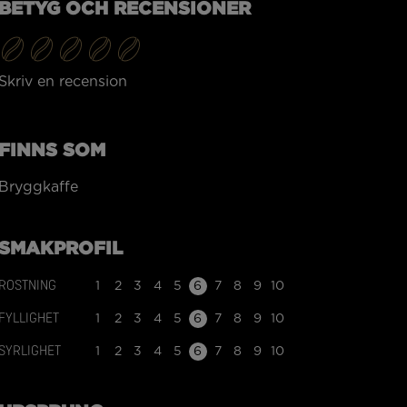
BETYG OCH RECENSIONER
Skriv en recension
FINNS SOM
Bryggkaffe
SMAKPROFIL
ROSTNING
1
2
3
4
5
6
7
8
9
10
FYLLIGHET
1
2
3
4
5
6
7
8
9
10
SYRLIGHET
1
2
3
4
5
6
7
8
9
10