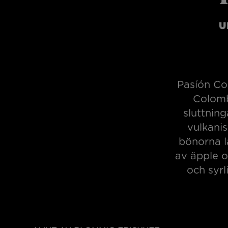
U
Pasíón Col
Colomb
sluttning
vulkanis
bönorna l
av äpple o
och syrl