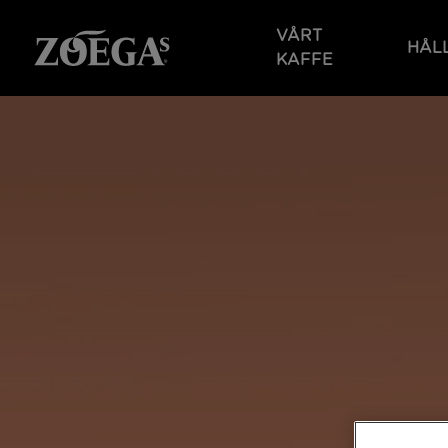
Hoppa
till
VÅRT
HÅL
huvudinnehåll
KAFFE