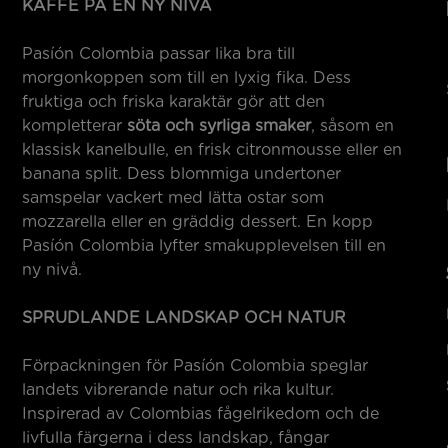
KAFFE PÅ EN NY NIVÅ
Pasíón Colombia passar lika bra till
morgonkoppen som till en lyxig fika. Dess
fruktiga och friska karaktär gör att den
kompletterar
söta och syrliga smaker
, såsom en
klassisk kanelbulle, en frisk citronmousse eller en
banana split. Dess blommiga undertoner
samspelar vackert med lätta ostar som
mozzarella eller en gräddig dessert. En kopp
Pasíón Colombia lyfter smakupplevelsen till en
ny nivå.
SPRUDLANDE LANDSKAP OCH NATUR
Förpackningen för Pasíón Colombia speglar
landets vibrerande natur och rika kultur.
Inspirerad av Colombias fågelrikedom och de
livfulla färgerna i dess landskap, fångar