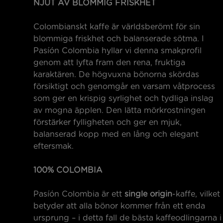
NJUT AV BLOMMIG FRISKHET
Colombianskt kaffe är världsberömt för sin
blommiga friskhet och balanserade sötma. I
Pasíón Colombia hyllar vi denna smakprofil
genom att lyfta fram den rena, fruktiga
karaktären. De högvuxna bönorna skördas
försiktigt och genomgår en varsam våtprocess
som ger en krispig syrlighet och tydliga inslag
av mogna äpplen. Den lätta mörkrostningen
förstärker fylligheten och ger en mjuk,
balanserad kopp med en lång och elegant
eftersmak.
100% COLOMBIA
Pasíón Colombia är ett
single origin
-kaffe, vilket
betyder att alla bönor kommer från ett enda
ursprung – i detta fall de bästa kaffeodlingarna i