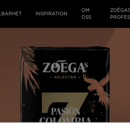
OM
ZOÉGA
LBARHET
INSPIRATION
OSS
PROFES