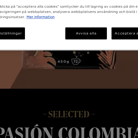
licka på "acceptera alla cookies" samtycker du till lagring av cookies på din e
navigeringen på webbplatsen, analysera webbplatsens användning och bistå i
ringsinsatser.
Mer information
nställningar
Avvisa alla
Acceptera a
SELECTED
Pasión Colombi