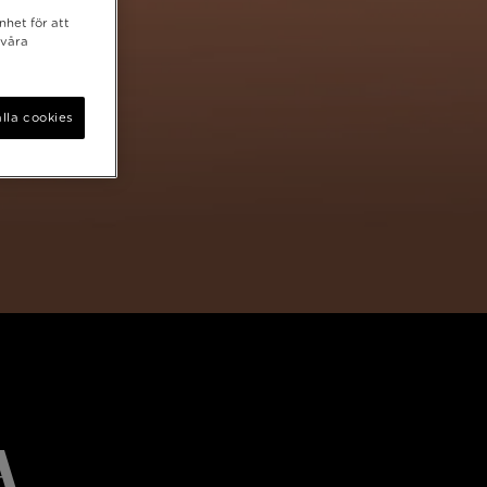
nhet för att
 våra
lla cookies
a