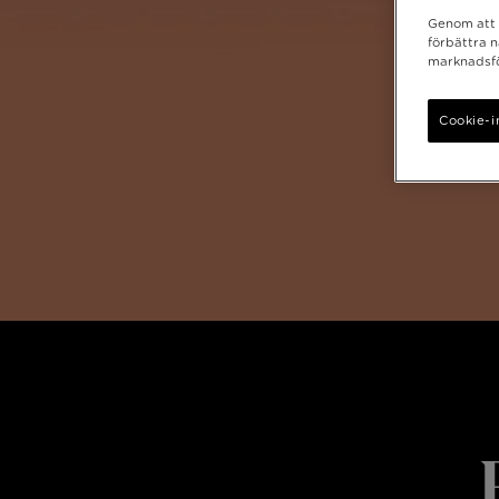
Genom att k
förbättra 
marknadsfö
Cookie-i