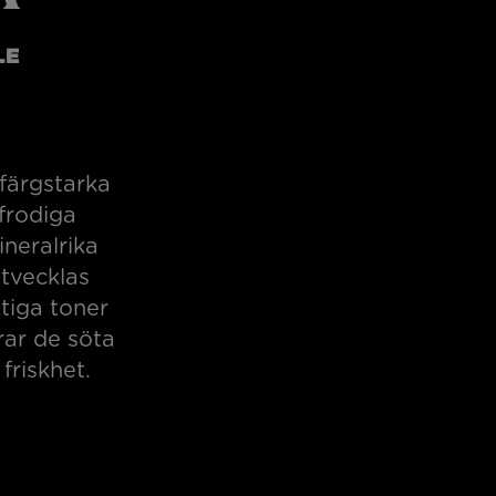
LE
 färgstarka
frodiga
ineralrika
utvecklas
tiga toner
rar de söta
friskhet.