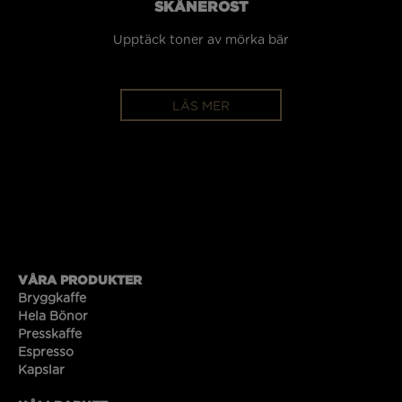
SKÅNEROST
Upptäck toner av mörka bär
En b
LÄS MER
VÅRA PRODUKTER
Bryggkaffe
Hela Bönor
Presskaffe
Espresso
Kapslar