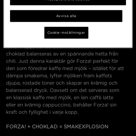
Avvisa alla
PERFEKT TILLSAMMANS MED MJÖLK
Cookie-inställningar
Den extra mörka rostningen ger en fyllig och
rund kropp, där de smakrika tonerna av mörk
choklad balanseras av en spännande hetta från
chili. Just denna karaktär gör Forza! perfekt för
den som föredrar kaffe med mjölk – istället för att
dämpa smakerna, lyfter mjölken fram kaffets
djupa, rostade toner och skapar en krämig och
balanserad dryck. Oavsett om det serveras som
en klassisk kaffe med mjölk, en len caffè latte
eller en krämig cappuccino, behåller Forza! sin
kraft och fyllighet i varje kopp.
FORZA! + CHOKLAD = SMAKEXPLOSION