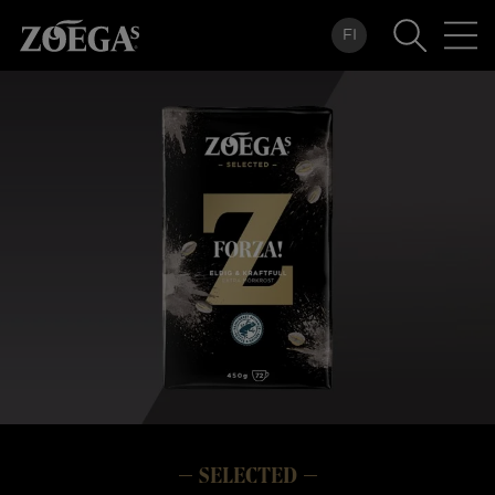
Hoppa
FI
till
huvudinnehåll
SELECTED