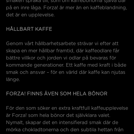
smaken spraka till, som om kaffebönorna själva bär
på en inre låga. Forza! är mer än en kaffeblandning,
det är en upplevelse.
HÅLLBART KAFFE
Genom vårt hållbarhetsarbete strävar vi efter att
skapa en mer hållbar framtid, där kaffeodlare får
bättre villkor och jorden vi odlar på bevaras för
kommande generationer. Ett kaffe med kraft i både
smak och ansvar – för en värld där kaffe kan njutas
länge.
FORZA! FINNS ÄVEN SOM HELA BÖNOR
För den som söker en extra kraftfull kaffeupplevelse
är Forza! som hela bönor det självklara valet.
Nymalt, skapar det en intensifierad smak där de
mörka chokladtonerna och den subtila hettan från