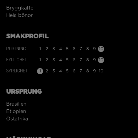
Bryggkaffe
Hela bönor
SMAKPROFIL
ROSTNING
1
2
3
4
5
6
7
8
9
10
FYLLIGHET
1
2
3
4
5
6
7
8
9
10
SYRLIGHET
1
2
3
4
5
6
7
8
9
10
URSPRUNG
Brasilien
Etiopien
Östafrika