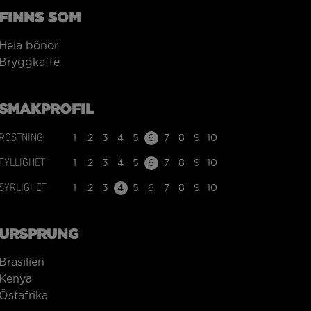
FINNS SOM
Hela bönor
Bryggkaffe
SMAKPROFIL
ROSTNING
1
2
3
4
5
6
7
8
9
10
FYLLIGHET
1
2
3
4
5
6
7
8
9
10
SYRLIGHET
1
2
3
4
5
6
7
8
9
10
URSPRUNG
Brasilien
Kenya
Östafrika