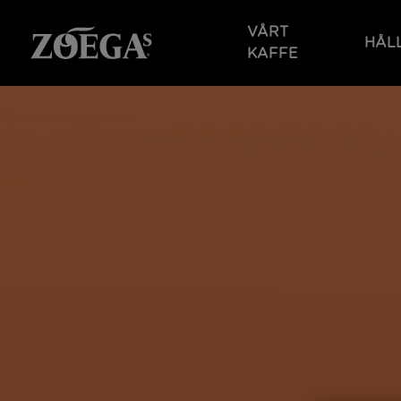
Hoppa
till
VÅRT
HÅL
huvudinnehåll
KAFFE