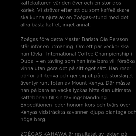
kaffekulturen världen över och en stor dos
kärlek. Vi strävar efter att du som kaffeälskare
ska kunna njuta av en Zoégas-stund med det
allra bästa kaffet, inget annat.
Zoégas före detta Master Barista Ola Persson
står inför en utmaning. Om ett par veckor ska
han tävla i International Coffee Championship i
Dubai – en tävling som han inte bara vill försöka
vinna utan göra det på sitt eget sätt. Han reser
därför till Kenya och ger sig ut på ett storslaget
äventyr runt foten av Mount Kenya. Där måste
han på bara en vecka lyckas hitta den ultimata
kaffebönan till sin tävlingsblandning.
Expeditionen leder honom kors och tvärs över
Kenyas vidsträckta savanner, djupa plantage oc
höga berg.
ZOÉGAS KAHAWA är resultatet av jakten på