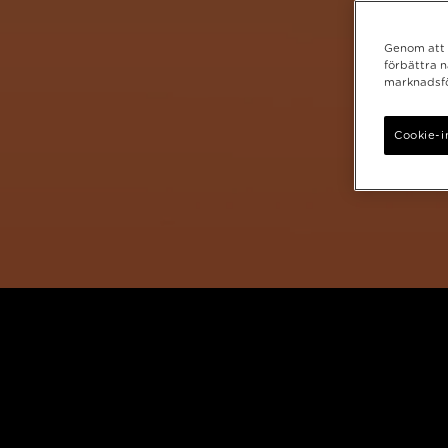
Genom att k
förbättra 
marknadsfö
Cookie-i