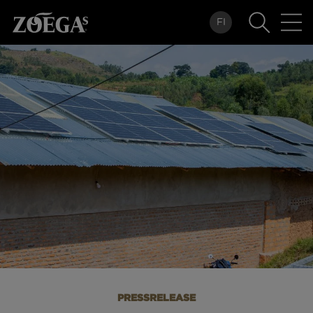
Hoppa
FI
till
huvudinnehåll
PRESSRELEASE