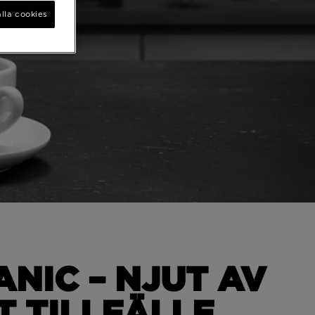
lla cookies
NIC – NJUT AV
 TILLFÄLLE