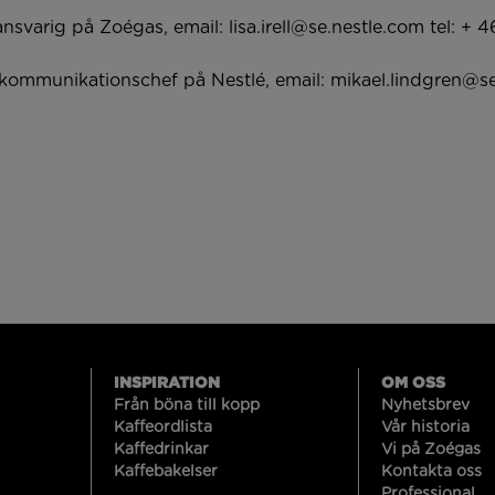
ljansvarig på Zoégas, email:
lisa.irell@se.nestle.com
tel: + 
 kommunikationschef på Nestlé, email:
mikael.lindgren@se
INSPIRATION
OM OSS
Från böna till kopp
Nyhetsbrev
Kaffeordlista
Vår historia
Kaffedrinkar
Vi på Zoégas
Kaffebakelser
Kontakta oss
Professional