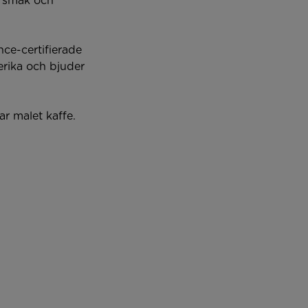
å smak och
 på Zoégas.
nce-certifierade
rika och bjuder
r malet kaffe.