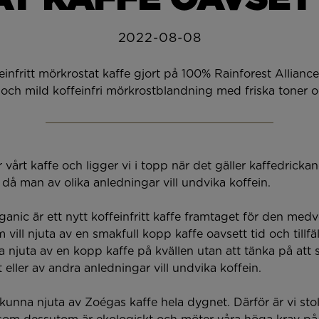
2022-08-08
infritt mörkrostat kaffe gjort på 100% Rainforest Allianc
 och mild koffeinfri mörkrostblandning med friska toner o
r vårt kaffe och ligger vi i topp när det gäller kaffedricka
en då man av olika anledningar vill undvika koffein.
nic är ett nytt koffeinfritt kaffe framtaget för den med
ill njuta av en smakfull kopp kaffe oavsett tid och tillfäll
na njuta av en kopp kaffe på kvällen utan att tänka på at
 eller av andra anledningar vill undvika koffein.
ka kunna njuta av Zoégas kaffe hela dygnet. Därför är vi stol