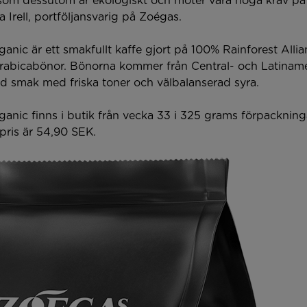
fe som dessutom är ekologiskt och möter våra höga krav p
säger Lisa Irell, portföljansvarig
nic är ett smakfullt kaffe gjort på 100% Rainforest Allia
rabicabönor. Bönorna kommer från Central- och Latiname
ld smak med friska toner och välbalanserad syra.
nic finns i butik från vecka 33 i 325 grams förpackninga
ris är 54,90 SEK.