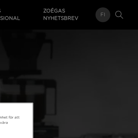
S
ZOÉGAS
FI
SIONAL
NYHETSBREV
nhet för att
 våra