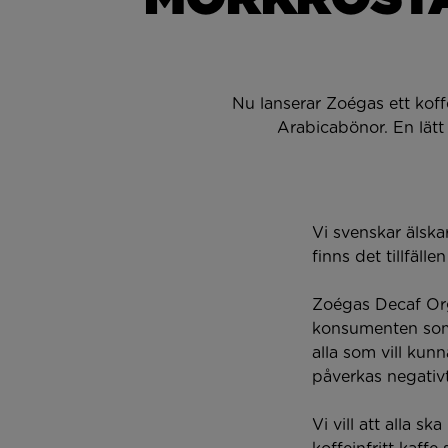
Nu lanserar Zoégas ett koffe
Arabicabönor. En lätt
Vi svenskar älska
finns det tillfäll
Zoégas Decaf Orga
konsumenten som v
alla som vill kun
påverkas negativt
Vi vill att alla s