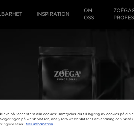
OM
ZOÉGA
LBARHET
INSPIRATION
OSS
PROFES
licka på "acceptera alla cookies" samtycker du till lagring av cookies på din e
navigeringen på webbplatsen, analysera webbplatsens användning och bistå i
ringsinsatser.
Mer information