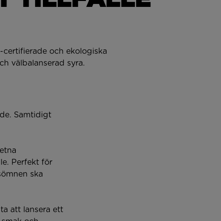
e-certifierade och ekologiska
ch välbalanserad syra.
nde. Samtidigt
vetna
e. Perfekt för
t sömnen ska
ta att lansera ett