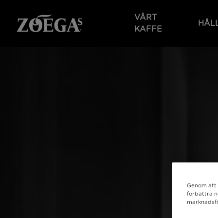
Hoppa
till
VÅRT
HÅL
huvudinnehåll
KAFFE
Genom att k
förbättra 
marknadsfö