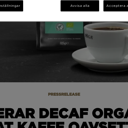
nställningar
Avvisa alla
Acceptera a
PRESSRELEASE
RAR DECAF ORGA
T KAFFE OAVSETT