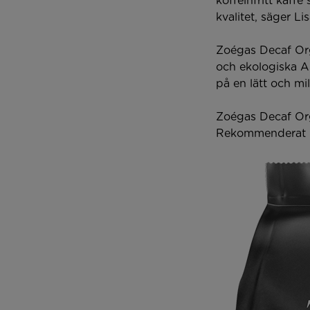
koffeinfritt kaf
kvalitet, 
Zoégas Decaf Orga
och ekologiska A
på en lätt och mi
Zoégas Decaf Orga
Rekommenderat p