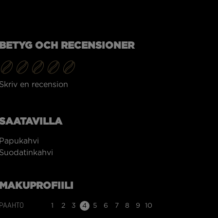
BETYG OCH RECENSIONER
Skriv en recension
SAATAVILLA
Papukahvi
Suodatinkahvi
MAKUPROFIILI
PAAHTO
1
2
3
4
5
6
7
8
9
10