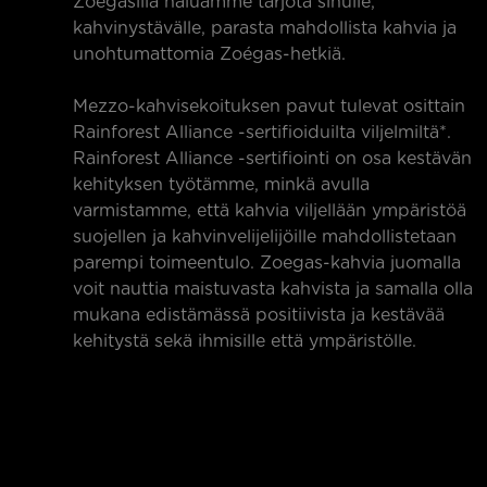
Zoégasilla haluamme tarjota sinulle,
kahvinystävälle, parasta mahdollista kahvia ja
unohtumattomia Zoégas-hetkiä.
Mezzo-kahvisekoituksen pavut tulevat osittain
Rainforest Alliance -sertifioiduilta viljelmiltä*.
Rainforest Alliance -sertifiointi on osa kestävän
kehityksen työtämme, minkä avulla
varmistamme, että kahvia viljellään ympäristöä
suojellen ja kahvinvelijelijöille mahdollistetaan
parempi toimeentulo. Zoegas-kahvia juomalla
voit nauttia maistuvasta kahvista ja samalla olla
mukana edistämässä positiivista ja kestävää
kehitystä sekä ihmisille että ympäristölle.