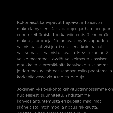
Kokonaiset kahvipavut trajoavat intensiiven
makuelämyksen. Kahvipapujen jauhaminen juuri
ennen keittämistä tuo kahviin entistä enemmän
makua ja aromeja. Ne antavat myös vapauden
valmistaa kahvisi juuri sellaisena kuin haluat,
valitsemallasi valmistustavalla. Mezzo kuuluu Z-
valikoimaamme. Löydät valikoimasta klassisen
maukkaita ja aromikkaita kahvisekoituksiamme,
joiden makuvivahteet saadaan esiin paahtamalla
korkealla kasvavia Arabica-papuja.
Jokainen yksityiskohta kahvituotannossamme o
huolellisesti suunniteltu. Yhdistämme
kahviasiantuntemusta eri puolilta maailmaa,
skånelaista intohimoa ja ripaus rakkautta.