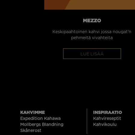
MEZZO
Keskipaahtoinen kahvi jossa nougat'n
pehmeitä vivahteita
LUE LISÄÄ
KAHVIMME
INSPIRAATIO
Expedition Kahawa
Kahvireseptit
Mollbergs Blandning
Kahvikoulu
Skånerost