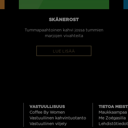
SKÅNEROST
Tummapaahtoinen kahvi jossa tummien
marjojen vivahteita
LUE LISÄÄ
VASTUULLISUUS
TIETOA MEIS
Coffee By Women
Maukkaampaa 
Vastuullinen kahvintuotanto
Me Zoégasilla
Vastuullinen viljely
Lehdistötiedot