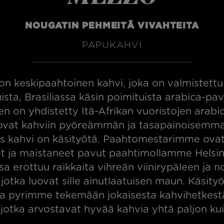
NOUGATIN PEHMEITÄ VIVAHTEITA
PAPUKAHVI
n keskipaahtoinen kahvi, joka on valmistettu
uista, Brasiliassa käsin poimituista arabica-pav
n on yhdistetty Itä-Afrikan vuoristojen arabi
uovat kahviin pyöreämmän ja tasapainoisemm
 kahvi on käsityötä. Paahtomestarimme ovat
t ja maistaneet pavut paahtimollamme Helsin
sa erottuu raikkaita vihreän viinirypäleen ja n
 jotka luovat sille ainutlaatuisen maun. Käsity
la pyrimme tekemään jokaisesta kahvihetkestä
e, jotka arvostavat hyvää kahvia yhtä paljon ku