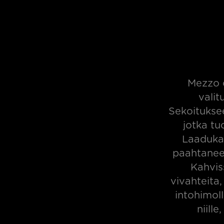
Mezzo o
valit
Sekoituksee
jotka t
Laadukas
paahtanee
Kahvis
vivahteita,
intohimol
niill