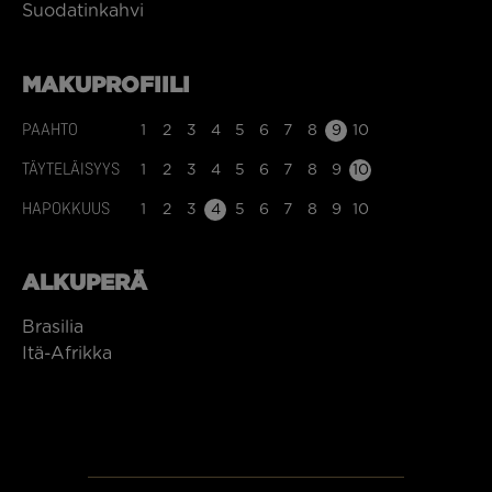
Suodatinkahvi
MAKUPROFIILI
PAAHTO
1
2
3
4
5
6
7
8
9
10
TÄYTELÄISYYS
1
2
3
4
5
6
7
8
9
10
HAPOKKUUS
1
2
3
4
5
6
7
8
9
10
ALKUPERÄ
Brasilia
Itä-Afrikka