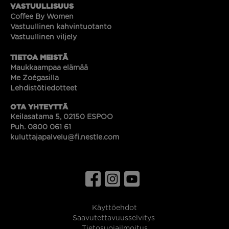
VASTUULLISUUS
Coffee By Women
Vastuullinen kahvintuotanto
Vastuullinen viljely
TIETOA MEISTÄ
Maukkaampaa elämää
Me Zoégasilla
Lehdistötiedotteet
OTA YHTEYTTÄ
Keilasatama 5, 02150 ESPOO
Puh. 0800 061 61
kuluttajapalvelu@fi.nestle.com
Käyttöehdot
Saavutettavuusselvitys
Tietosuojailmoitus