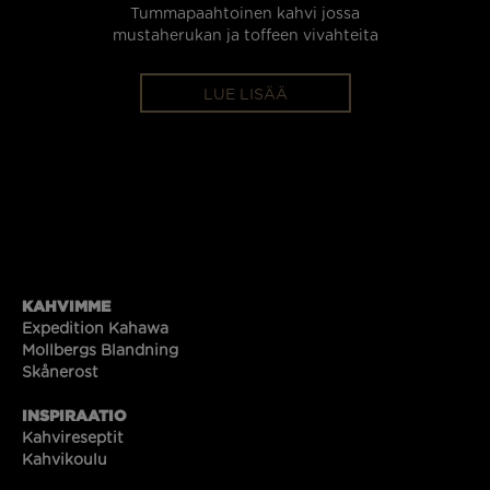
Tummapaahtoinen kahvi jossa
Tummpaa
mustaherukan ja toffeen vivahteita
LUE LISÄÄ
KAHVIMME
Expedition Kahawa
Mollbergs Blandning
Skånerost
INSPIRAATIO
Kahvireseptit
Kahvikoulu