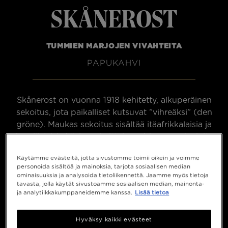
Skånerost
TUMMIEN MARJOJEN VIVAHTEITA
PAPUKAHVI
Skånerost on vuonna 1918 kehitetty, alkuperäinen
sekoitus, jota paikalliset kutsuvat ”vihreäksi” (den
gröne). Maukas sekoitus sisältää itäafrikkalaisia ja
brasilialaisia käsin poimittuja arabica-papuja, joita
tasapainottamaan on valittu korkeilla rinteillä
Käytämme evästeitä, jotta sivustomme toimii oikein ja voimme
kasvavia latinalaisamerikkalaisia papuja. Kahvipavut
personoida sisältöä ja mainoksia, tarjota sosiaalisen median
paahdetaan tummiksi ja ne maistellaan huolellisesti
ominaisuuksia ja analysoida tietoliikennettä. Jaamme myös tietoja
tavasta, jolla käytät sivustoamme sosiaalisen median, mainonta-
Helsingborgin paahtimollamme. Skånerostissa
ja analytiikkakumppaneidemme kanssa.
Lisää tietoa
korostuu intensiivinen tummapaahtoisuus, jossa on
miellyttävää hedelmäisyyttä ja tummien marjojen
Hyväksy kaikki evästeet
vivahteita.