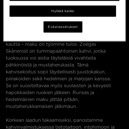
Hylkää kaikki
Evästeasetukset
Me Zoégasilla olemme intohimoisia käsityötämme
kohtaan ja ilmaisemme rakkautemme kahvin
kautta – maku on työmme tulos. Zoégas
Skånerost on tummapaahtoinen kahvi, jonka
tuoksussa voi aistia täyteläisiä vivahteita
pähkinöistä ja mustaherukasta. Tämä
kahvisekoitus sopii täydellisesti juustokakun,
piirakoiden sekä hedelmien ja marjojen kanssa.
Se on suositeltavaa myös suolaisten ja kevyesti
hapokkaiden ruokien jälkeen. Runsas ja
hedelmäinen maku jättää pitkän,
mustaherukkamaisen jälkimaun.
Korkean laadun takaamiseksi, panostamme
kahvinvalmistuksessa tietotaitoon, intohimoon ja