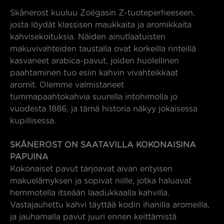
Skånerost kuuluu Zoégasin Z-tuoteperheeseen,
josta löydät klassisen maukkaita ja aromikkaita
kahvisekoituksia. Näiden ainutlaatuisten
makuvivahteiden taustalla ovat korkeilla rinteillä
kasvaneet arabica-pavut, joiden huolellinen
paahtaminen tuo esiin kahvin vivahteikkaat
aromit. Olemme valmistaneet
tummapaahtokahvia suurella intohimolla jo
vuodesta 1886, ja tämä historia näkyy jokaisessa
kupillisessa.
SKÅNEROST ON SAATAVILLA KOKONAISINA
PAPUINA
Kokonaiset pavut tarjoavat aivan erityisen
makuelämyksen ja sopivat niille, jotka haluavat
hemmotella itseään laadukkaalla kahvilla.
Vastajauhettu kahvi täyttää kodin ihanilla aromeilla,
ja jauhamalla pavut juuri ennen keittämistä