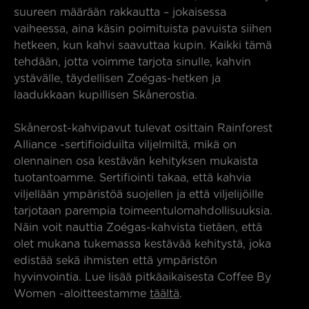
suureen määrään rakkautta – jokaisessa
vaiheessa, aina käsin poimituista pavuista siihen
hetkeen, kun kahvi saavuttaa kupin. Kaikki tämä
tehdään, jotta voimme tarjota sinulle, kahvin
ystävälle, täydellisen Zoégas-hetken ja
laadukkaan kupillisen Skånerostia.
Skånerost-kahvipavut tulevat osittain Rainforest
Alliance -sertifioiduilta viljelmiltä, mikä on
olennainen osa kestävän kehityksen mukaista
tuotantoamme. Sertifiointi takaa, että kahvia
viljellään ympäristöä suojellen ja että viljelijöille
tarjotaan parempia toimeentulomahdollisuuksia.
Näin voit nauttia Zoégas-kahvista tietäen, että
olet mukana tukemassa kestävää kehitystä, joka
edistää sekä ihmisten että ympäristön
hyvinvointia. Lue lisää pitkäaikaisesta Coffee By
Women -aloitteestamme
täältä
.