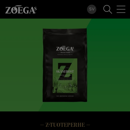
Hyppää
SV
pääsisältöön
Z-TUOTEPERHE