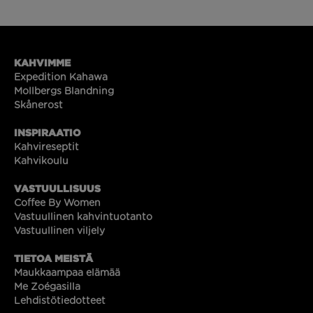
KAHVIMME
Expedition Kahawa
Mollbergs Blandning
Skånerost
INSPIRAATIO
Kahvireseptit
Kahvikoulu
VASTUULLISUUS
Coffee By Women
Vastuullinen kahvintuotanto
Vastuullinen viljely
TIETOA MEISTÄ
Maukkaampaa elämää
Me Zoégasilla
Lehdistötiedotteet