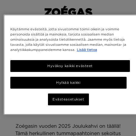
ZOÉGAS
JOULUKAHVI 2025 –
Käytämme evästeitä, jotta sivustomme toimii oikein ja voimme
TUMMA PAAHTO
personoida sisältöä ja mainoksia, tarjota sosiaalisen median
ominaisuuksia ja analysoida tietoliikennettä. Jaamme myös tietoja
MANDARIININ JA
tavasta, jolla käytät sivustoamme sosiaalisen median, mainonta- ja
analytiikkakumppaneidemme kanssa.
Lisää tietoa
NEILIKAN
Hyväksy kaikki evästeet
VIVAHTEILLA, SEKÄ
VASTUULLISUUSHANK
Hylkää kaikki
ETIOPIASSA
Evästeasetukset
2025-10-08
Zoégasin vuoden 2025 Joulukahvi on täällä!
Tämä herkullinen tummapaahtoinen sekoitus