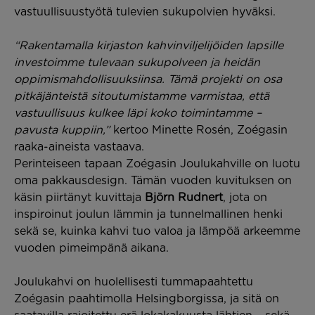
vastuullisuustyötä tulevien sukupolvien hyväksi.
“Rakentamalla kirjaston kahvinviljelijöiden lapsille
investoimme tulevaan sukupolveen ja heidän
oppimismahdollisuuksiinsa. Tämä projekti on osa
pitkäjänteistä sitoutumistamme varmistaa, että
vastuullisuus kulkee läpi koko toimintamme –
pavusta kuppiin,”
kertoo Minette Rosén, Zoégasin
raaka-aineista vastaava.
Perinteiseen tapaan Zoégasin Joulukahville on luotu
oma pakkausdesign. Tämän vuoden kuvituksen on
käsin piirtänyt kuvittaja
Björn Rudnert
, jota on
inspiroinut joulun lämmin ja tunnelmallinen henki
sekä se, kuinka kahvi tuo valoa ja lämpöä arkeemme
vuoden pimeimpänä aikana.
Joulukahvi on huolellisesti tummapaahtettu
Zoégasin paahtimolla Helsingborgissa, ja sitä on