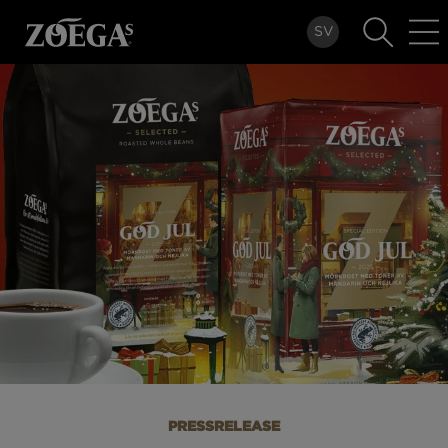
Hyppää
SV
pääsisältöön
PRESSRELEASE