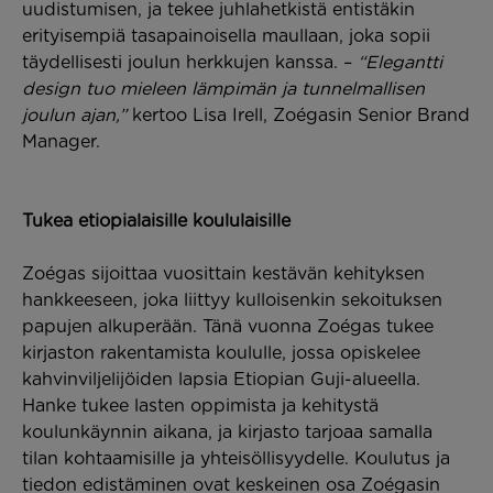
uudistumisen, ja tekee juhlahetkistä entistäkin
erityisempiä tasapainoisella maullaan, joka sopii
täydellisesti joulun herkkujen kanssa. –
“Elegantti
design tuo mieleen lämpimän ja tunnelmallisen
joulun ajan,”
kertoo Lisa Irell, Zoégasin Senior Brand
Manager.
Tukea etiopialaisille koululaisille
Zoégas sijoittaa vuosittain kestävän kehityksen
hankkeeseen, joka liittyy kulloisenkin sekoituksen
papujen alkuperään. Tänä vuonna Zoégas tukee
kirjaston rakentamista koululle, jossa opiskelee
kahvinviljelijöiden lapsia Etiopian Guji-alueella.
Hanke tukee lasten oppimista ja kehitystä
koulunkäynnin aikana, ja kirjasto tarjoaa samalla
tilan kohtaamisille ja yhteisöllisyydelle. Koulutus ja
tiedon edistäminen ovat keskeinen osa Zoégasin