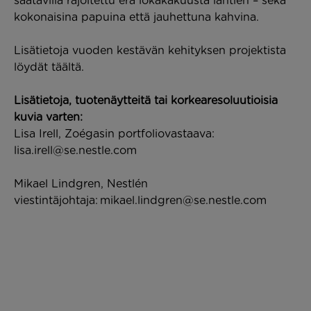
saatavilla rajoitettu erä lokakakuusta lähtien – sekä
kokonaisina papuina että jauhettuna kahvina.
Lisätietoja vuoden kestävän kehityksen projektista
löydät täältä.
Lisätietoja, tuotenäytteitä tai korkearesoluutioisia
kuvia varten:
Lisa Irell, Zoégasin portfoliovastaava:
lisa.irell@se.nestle.com
Mikael Lindgren, Nestlén
viestintäjohtaja:
mikael.lindgren@se.nestle.com