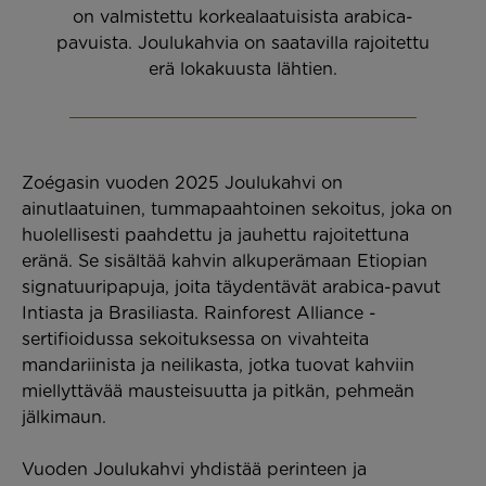
on valmistettu korkealaatuisista arabica-
pavuista. Joulukahvia on saatavilla rajoitettu
erä lokakuusta lähtien.
Zoégasin vuoden 2025 Joulukahvi on
ainutlaatuinen, tummapaahtoinen sekoitus, joka on
huolellisesti paahdettu ja jauhettu rajoitettuna
eränä. Se sisältää kahvin alkuperämaan Etiopian
signatuuripapuja, joita täydentävät arabica-pavut
Intiasta ja Brasiliasta. Rainforest Alliance -
sertifioidussa sekoituksessa on vivahteita
mandariinista ja neilikasta, jotka tuovat kahviin
miellyttävää mausteisuutta ja pitkän, pehmeän
jälkimaun.
Vuoden Joulukahvi yhdistää perinteen ja